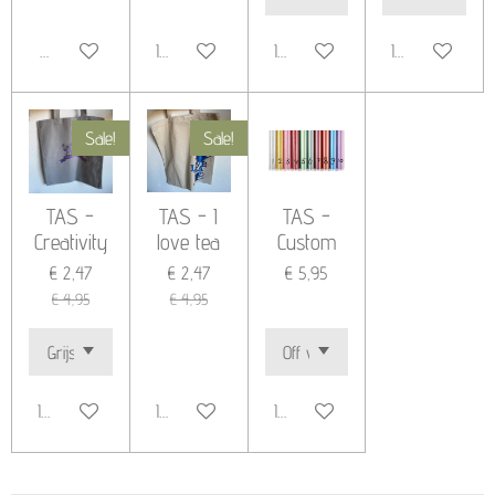
Houd mij op de hoogte
In winkelwagen
In winkelwagen
In winkelwagen
Sale!
Sale!
TAS -
TAS - I
TAS -
Creativity
love tea
Custom
€ 2,47
€ 2,47
€ 5,95
€ 4,95
€ 4,95
In winkelwagen
In winkelwagen
In winkelwagen