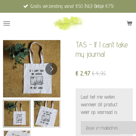
Gratis verzending vanaf €50 (NL)! België €75!
Ga
direct
naar
de
hoofdinhoud
TAS - If I can’t take
my journal
€ 2,47
€ 4,95
Laat het me weten
wanneer dit product
weer op voorraad is.