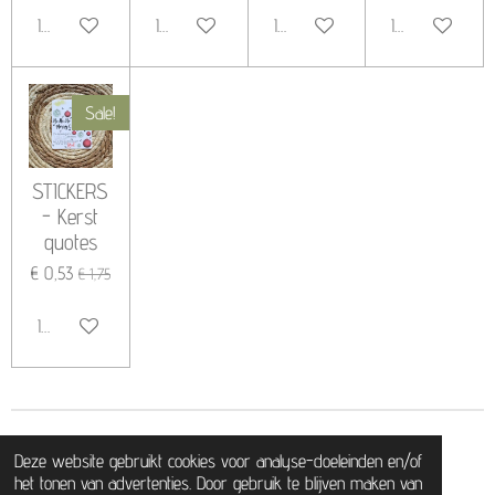
In winkelwagen
In winkelwagen
In winkelwagen
In winkelwagen
Sale!
STICKERS
- Kerst
quotes
€ 0,53
€ 1,75
In winkelwagen
© 2020 - 2026 HappymailChantal
Deze website gebruikt cookies voor analyse-doeleinden en/of
Powered by
JouwWeb
het tonen van advertenties. Door gebruik te blijven maken van