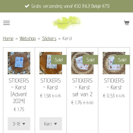
Gratis verzending vanaf €50 (NL)! België €75!
Ga
direct
naar
de
hoofdinhoud
Home
»
Webshop
»
Stickers
»
Kerst
Sale!
Sale!
Sale!
STICKERS
STICKERS
STICKERS
STICKERS
- Kerst
- Kerst
- Kerst
- Kerst
(Advent
set van 2
€ 1,58
€ 0,53
€ 1,75
€ 1,75
2024)
€ 1,76
€ 3,50
€ 1,75