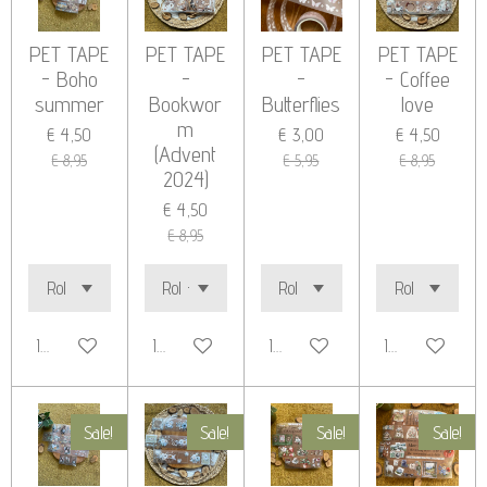
PET TAPE
PET TAPE
PET TAPE
PET TAPE
- Boho
-
-
- Coffee
summer
Bookwor
Butterflies
love
m
€ 4,50
€ 3,00
€ 4,50
(Advent
€ 8,95
€ 5,95
€ 8,95
2024)
€ 4,50
€ 8,95
In winkelwagen
In winkelwagen
In winkelwagen
In winkelwage
Sale!
Sale!
Sale!
Sale!