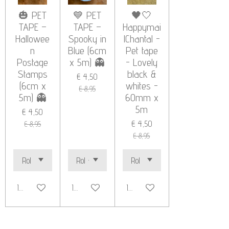
🎃 PET
💙 PET
🖤🤍
TAPE –
TAPE –
Happymai
Hallowee
Spooky in
lChantal -
n
Blue (6cm
Pet tape
Postage
x 5m) 👻
- Lovely
Stamps
black &
€ 4,50
(6cm x
whites -
€ 8,95
5m) 👻
60mm x
5m
€ 4,50
€ 4,50
€ 8,95
€ 8,95
In winkelwagen
In winkelwagen
In winkelwagen