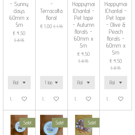
- Sunny
-
Happymai
Happymai
days
Terracotta
lChantal -
lChantal -
60mm x
floral
Pet tape
Pet tape
5m
- Autumn
- Olive &
€ 1,00
€ 1,95
florals -
Peach
€ 4,50
60mm x
florals -
€ 8,95
5m
60mm x
5m
€ 4,50
€ 4,50
€ 8,95
€ 8,95
In winkelwagen
In winkelwagen
In winkelwagen
In winkelwage
Sale!
Sale!
Sale!