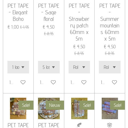
PET TAPE
PET TAPE
PET TAPE
PET TAPE
- Elegant
- Sage
-
-
Boho
floral
Strawber
Summer
ry patch
mountain
€ 1,00
€ 4,50
€ 1,95
60mm x
s 60mm
€ 8,95
5m
x 5m
€ 4,50
€ 4,50
€ 8,95
€ 8,95
In winkelwagen
In winkelwagen
In winkelwagen
In winkelwage
Sale!
Nieuw
Sale!
Sale!
PET TAPE
PET TAPE
🍂
🌸