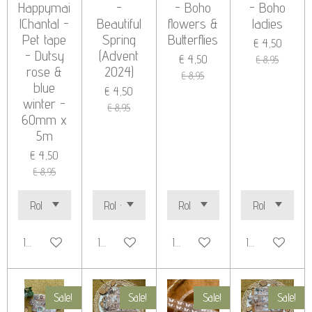
Happymai
-
- Boho
- Boho
lChantal -
Beautiful
flowers &
ladies
Pet tape
Spring
Butterflies
€ 4,50
- Dutsy
(Advent
€ 4,50
€ 8,95
rose &
2024)
€ 8,95
blue
€ 4,50
winter -
€ 8,95
60mm x
5m
€ 4,50
€ 8,95
In winkelwagen
In winkelwagen
In winkelwagen
In winkelwage
Sale!
Sale!
Sale!
Sale!