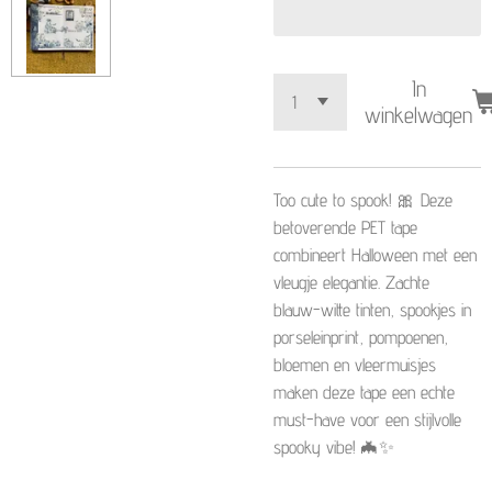
In
winkelwagen
Too cute to spook! 🎀 Deze
betoverende PET tape
combineert Halloween met een
vleugje elegantie. Zachte
blauw-witte tinten, spookjes in
porseleinprint, pompoenen,
bloemen en vleermuisjes
maken deze tape een echte
must-have voor een stijlvolle
spooky vibe! 🦇✨