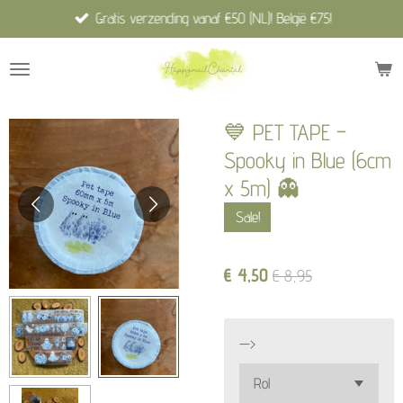
Gratis verzending vanaf €50 (NL)! België €75!
Ga
direct
naar
de
hoofdinhoud
💙 PET TAPE –
Spooky in Blue (6cm
x 5m) 👻
Sale!
€ 4,50
€ 8,95
—>