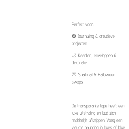
Perfect voor:
🎃 Journaling & creatieve
projecten
🌙 Kaarten, enveloppen &
decoratie
💌 Snailmail & Halloween
swaps
De transparante tape heeft een
luxe uitstraling en laat zich
makkelijk afknippen. Voeg een
vleugje
haunting in hues of blue