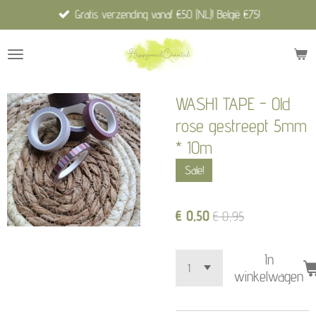
Gratis verzending vanaf €50 (NL)! België €75!
Ga
direct
naar
de
hoofdinhoud
WASHI TAPE - Old
rose gestreept 5mm
* 10m
Sale!
€ 0,50
€ 0,95
In
winkelwagen