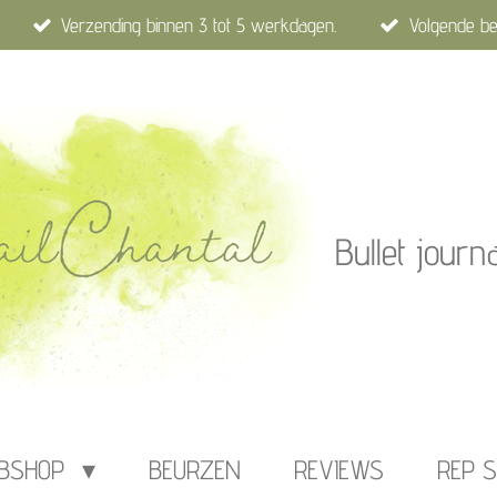
Verzending binnen 3 tot 5 werkdagen.
Volgende be
Bullet journ
BSHOP
BEURZEN
REVIEWS
REP S