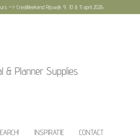
urs —> CreaWeekend Rijswijk 9, 10 & 11 april 2026
al & Planner Supplies
EARCH!
INSPIRATIE
CONTACT