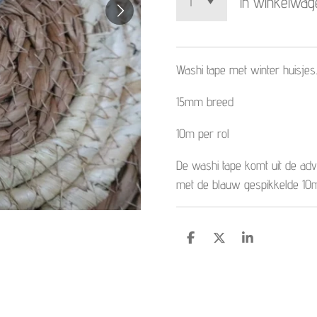
In winkelwag
Washi tape met winter huisjes.
15mm breed
10m per rol
De washi tape komt uit de adv
met de blauw gespikkelde 10
D
D
S
e
e
h
l
e
a
e
l
r
n
e