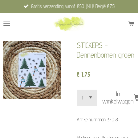
Gratis verzending vanaf €50 (NL)! België €75!
Ga
direct
naar
de
hoofdinhoud
STICKERS -
Dennenbomen groen
€ 1,75
In
winkelwagen
Artikelnummer:
3-018
Stickers met illustraties van