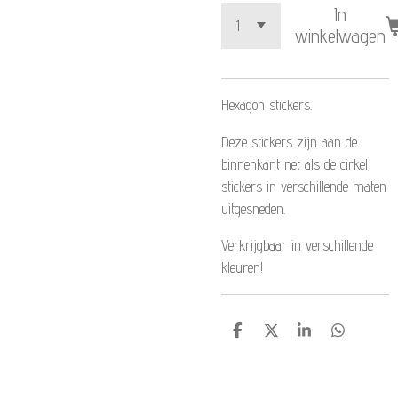
In
winkelwagen
Hexagon stickers.
Deze stickers zijn aan de
binnenkant net als de cirkel
stickers in verschillende maten
uitgesneden.
Verkrijgbaar in verschillende
kleuren!
D
D
S
D
e
e
h
e
l
e
a
l
e
l
r
e
n
e
n