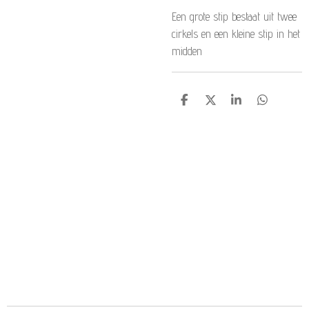
Een grote stip bestaat uit twee
cirkels en een kleine stip in het
midden
D
D
S
D
e
e
h
e
l
e
a
l
e
l
r
e
n
e
n