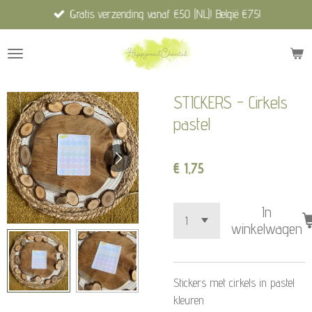
Gratis verzending vanaf €50 (NL)! België €75!
Ga
direct
naar
de
hoofdinhoud
STICKERS - Cirkels
pastel
€ 1,75
In
winkelwagen
Stickers met cirkels in pastel
kleuren