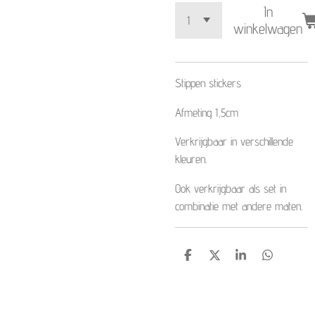
In
winkelwagen
Stippen stickers
Afmeting 1,5cm
Verkrijgbaar in verschillende
kleuren.
Ook verkrijgbaar als set in
combinatie met andere maten.
D
D
S
D
e
e
h
e
l
e
a
l
e
l
r
e
n
e
n