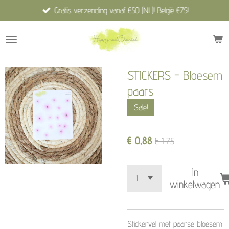
Gratis verzending vanaf €50 (NL)! België €75!
Ga
direct
naar
de
hoofdinhoud
STICKERS - Bloesem
paars
Sale!
€ 0,88
€ 1,75
In
winkelwagen
Stickervel met paarse bloesem