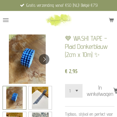
Gratis verzending vanaf €50 (NL)! België €75!
Ga
direct
naar
de
hoofdinhoud
💙 WASHI TAPE –
Plaid Donkerblauw
(2cm x 10m) ✨
€ 2,95
In
winkelwagen
Tijdloos, stijlvol en perfect voor