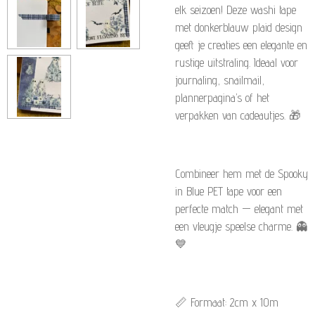
elk seizoen! Deze washi tape
met donkerblauw plaid design
geeft je creaties een elegante en
rustige uitstraling. Ideaal voor
journaling, snailmail,
plannerpagina’s of het
verpakken van cadeautjes. 🎁
Combineer hem met de
Spooky
in Blue
PET tape voor een
perfecte match — elegant met
een vleugje speelse charme. 👻
💙
📏 Formaat: 2cm x 10m