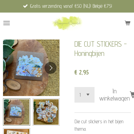
Gratis verzending vanaf €50 (NL)! België €75!
Ga
direct
naar
de
hoofdinhoud
DIE CUT STICKERS -
Honingbijen
€ 2,95
In
winkelwagen
Die cut stickers in het bijen
thema.