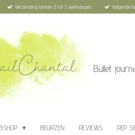
Verzending binnen 3 tot 5 werkdagen.
Volgende b
Bullet journ
BSHOP
BEURZEN
REVIEWS
REP S