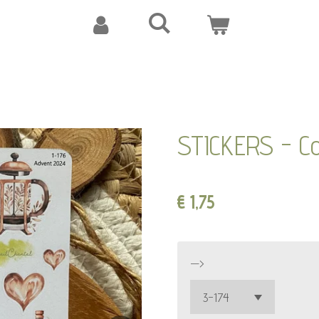
STICKERS - Co
€ 1,75
—>