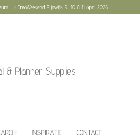
eurs —> CreaWeekend Rijswijk 9, 10 & 11 april 2026
al & Planner Supplies
EARCH!
INSPIRATIE
CONTACT