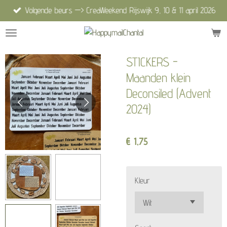
Volgende beurs —> CreaWeekend Rijswijk 9, 10 & 11 april 2026
Ga
direct
naar
de
STICKERS -
hoofdinhoud
Maanden klein
Deconsiled (Advent
2024)
€ 1,75
Kleur