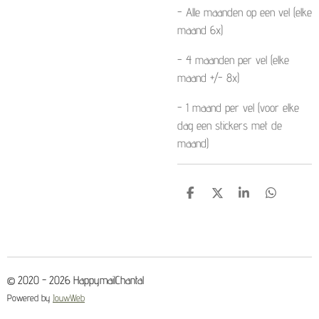
- Alle maanden op een vel (elke
maand 6x)
- 4 maanden per vel (elke
maand +/- 8x)
- 1 maand per vel (voor elke
dag een stickers met de
maand)
D
D
S
D
e
e
h
e
l
e
a
l
e
l
r
e
n
e
n
© 2020 - 2026 HappymailChantal
Powered by
JouwWeb