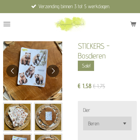
Verzending binnen 3 tot 5 werkdagen.
Ga
direct
naar
de
hoofdinhoud
STICKERS -
Bosdieren
Sale!
€ 1,58
€ 1,75
Dier