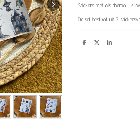
Stickers met als thema Hallo
De set bestaat uit 7 stickersve
D
D
S
e
e
h
l
e
a
e
l
r
n
e