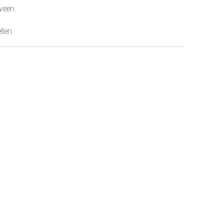
ween.
llen.