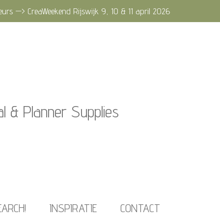
eurs —> CreaWeekend Rijswijk 9, 10 & 11 april 2026
al & Planner Supplies
EARCH!
INSPIRATIE
CONTACT