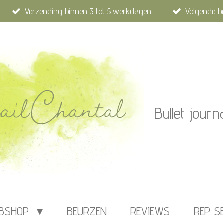
Verzending binnen 3 tot 5 werkdagen.
Volgende b
Bullet journ
BSHOP
BEURZEN
REVIEWS
REP S