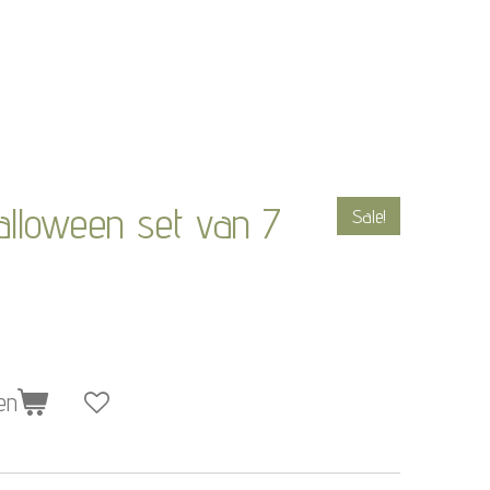
lloween set van 7
Sale!
en