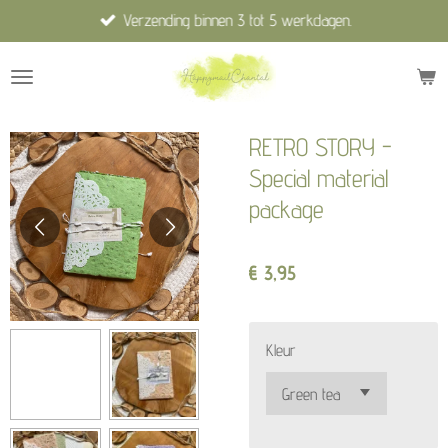
Verzending binnen 3 tot 5 werkdagen.
Ga
direct
naar
de
hoofdinhoud
RETRO STORY -
Special material
package
€ 3,95
Kleur