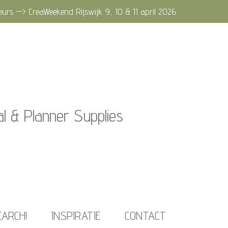
eurs —> CreaWeekend Rijswijk 9, 10 & 11 april 2026
al & Planner Supplies
EARCH!
INSPIRATIE
CONTACT