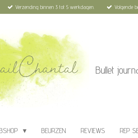
Verzending binnen 3 tot 5 werkdagen.
Volgende b
Bullet journ
BSHOP
BEURZEN
REVIEWS
REP S