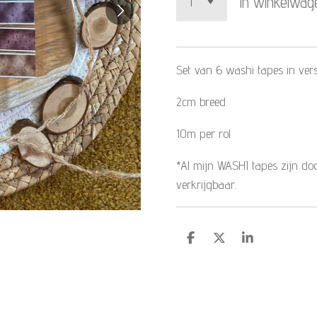
In winkelwag
Set van 6 washi tapes in vers
2cm breed
10m per rol
*Al mijn WASHI tapes zijn doo
verkrijgbaar.
D
D
S
e
e
h
l
e
a
e
l
r
n
e