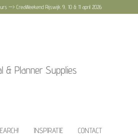
urs —> CreaWeekend Rijswijk 9, 10 & 11 april 2026
al & Planner Supplies
EARCH!
INSPIRATIE
CONTACT