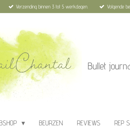
Verzending binnen 3 tot 5 werkdagen.
Volgende be
Bullet journ
BSHOP
BEURZEN
REVIEWS
REP S